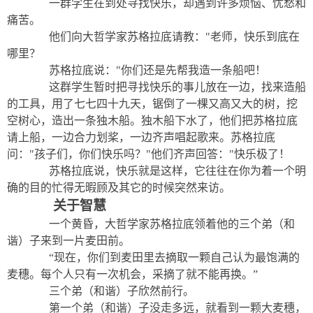
一群学生在到处寻找快乐，却遇到许多烦恼、忧愁和
痛苦。
他们向大哲学家苏格拉底请教："老师，快乐到底在
哪里？
苏格拉底说："你们还是先帮我造一条船吧！
这群学生暂时把寻找快乐的事儿放在一边，找来造船
的工具，用了七七四十九天，锯倒了一棵又高又大的树，挖
空树心，造出一条独木船。独木船下水了，他们把苏格拉底
请上船，一边合力划桨，一边齐声唱起歌来。苏格拉底
问："孩子们，你们快乐吗？"他们齐声回答："快乐极了！
苏格拉底说，快乐就是这样，它往往在你为着一个明
确的目的忙得无暇顾及其它的时候突然来访。
关于智慧
一个黄昏，大哲学家苏格拉底领着他的三个弟（和
谐）子来到一片麦田前。
“现在，你们到麦田里去摘取一颗自己认为最饱满的
麦穗。每个人只有一次机会，采摘了就不能再换。”
三个弟（和谐）子欣然前行。
第一个弟（和谐）子没走多远，就看到一颗大麦穗，