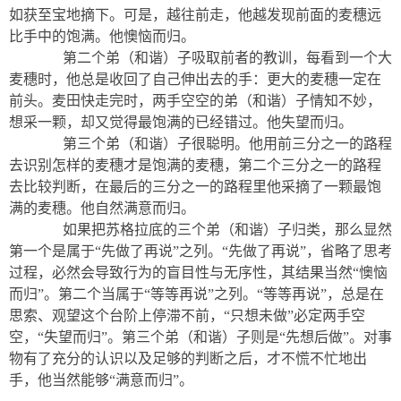
如获至宝地摘下。可是，越往前走，他越发现前面的麦穗远
比手中的饱满。他懊恼而归。
第二个弟（和谐）子吸取前者的教训，每看到一个大
麦穗时，他总是收回了自己伸出去的手：更大的麦穗一定在
前头。麦田快走完时，两手空空的弟（和谐）子情知不妙，
想采一颗，却又觉得最饱满的已经错过。他失望而归。
第三个弟（和谐）子很聪明。他用前三分之一的路程
去识别怎样的麦穗才是饱满的麦穗，第二个三分之一的路程
去比较判断，在最后的三分之一的路程里他采摘了一颗最饱
满的麦穗。他自然满意而归。
如果把苏格拉底的三个弟（和谐）子归类，那么显然
第一个是属于“先做了再说”之列。“先做了再说”，省略了思考
过程，必然会导致行为的盲目性与无序性，其结果当然“懊恼
而归”。第二个当属于“等等再说”之列。“等等再说”，总是在
思索、观望这个台阶上停滞不前，“只想未做”必定两手空
空，“失望而归”。第三个弟（和谐）子则是“先想后做”。对事
物有了充分的认识以及足够的判断之后，才不慌不忙地出
手，他当然能够“满意而归”。