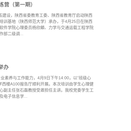
练营（第一期）
队伍建设，陕西省委教育工委、陕西省教育厅启动陕西
培训基地（陕西师范大学）承办，于4月25日在陕西
软件学院心理委员杨欣頔、力学与交通运载工程学院
部二级调...
举办
素养与工作能力，4月9日下午14:00，以“班级心
学西楼A100报告厅顺利开展。本次培训由学生心理健
心副主任张石磊教授受邀担任主讲。我校党委学生工
电子信息学...