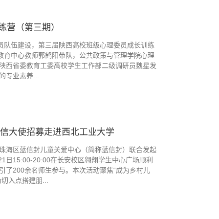
练营（第三期）
委员队伍建设，第三届陕西高校班级心理委员成长训练
康教育中心教师郭鹤阳带队，公共政策与管理学院心理
陕西省委教育工委高校学生工作部二级调研员魏星发
专业素养...
通信大使招募走进西北工业大学
珠海区蓝信封儿童关爱中心（简称蓝信封）联合发起
15:00-20:00在长安校区翱翔学生中心广场顺利
了200余名师生参与。本次活动聚焦“成为乡村儿
入点搭建朋...