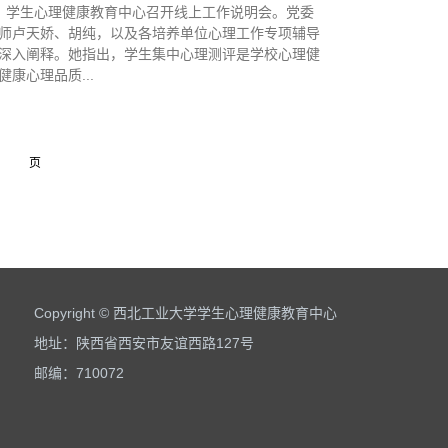
点，学生心理健康教育中心召开线上工作说明会。党委
师卢天娇、胡纯，以及各培养单位心理工作专项辅导
深入阐释。她指出，学生集中心理测评是学校心理健
康心理品质...
页
Copyright © 西北工业大学学生心理健康教育中心
地址：陕西省西安市友谊西路127号
邮编：710072