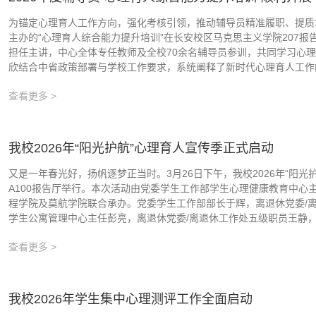
为锚定心理育人工作方向，强化考核引领，推动辅导员精准履职、提质增效
主办的“心理育人综合能力提升培训”在长安校区马克思主义学院207
担任主讲，中心全体专任教师及全校70余名辅导员参训，共同学习心
欣结合中省政策部署与学校工作要求，系统阐释了新时代心理育人工作的
查看更多 >
我校2026年“阳光护航”心理育人宣传季正式启动
又是一年春光好，扬帆逐梦正当时。3月26日下午，我校2026年“阳
A100报告厅举行。本次活动由党委学生工作部学生心理健康教育中心
程学院及莫航学院联合承办。党委学生工作部部长于辉，离退休党委/
学生公寓管理中心主任彭亮，离退休党委/离退休工作处五级职员王静，党
查看更多 >
我校2026年学生集中心理测评工作全面启动