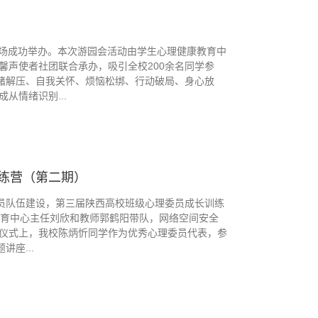
生中心广场成功举办。本次游园会活动由学生心理健康教育中
馨声使者社团联合承办，吸引全校200余名同学参
情绪解压、自我关怀、烦恼松绑、行动破局、身心放
从情绪识别...
练营（第二期）
委员队伍建设，第三届陕西高校班级心理委员成长训练
教育中心主任刘欣和教师郭鹤阳带队，网络空间安全
仪式上，我校陈炳忻同学作为优秀心理委员代表，参
座...