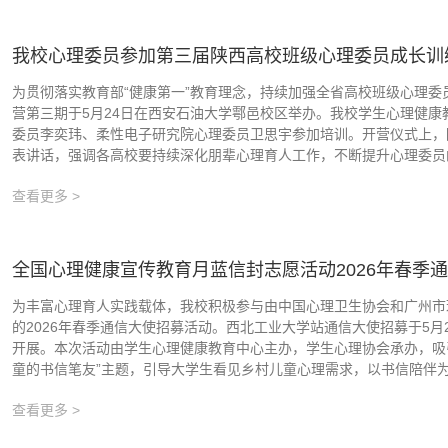
我校心理委员参加第三届陕西高校班级心理委员成长训
为贯彻落实教育部“健康第一”教育理念，持续加强全省高校班级心理
营第三期于5月24日在西安石油大学鄠邑校区举办。我校学生心理健
委员李奕玮、柔性电子研究院心理委员卫思宇参加培训。开营仪式上，
表讲话，强调各高校要持续深化朋辈心理育人工作，不断提升心理委员的
查看更多 >
全国心理健康宣传教育月蓝信封志愿活动2026年春季
为丰富心理育人实践载体，我校积极参与由中国心理卫生协会和广州市
的2026年春季通信大使招募活动。西北工业大学站通信大使招募于5月21日
开展。本次活动由学生心理健康教育中心主办，学生心理协会承办，吸引
童的书信笔友”主题，引导大学生看见乡村儿童心理需求，以书信陪伴为切
查看更多 >