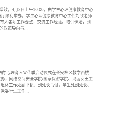
，4月2日上午10:00，由学生心理健康教育中心
报告厅顺利举办。学生心理健康教育中心主任刘欣老师
理育人各项工作要点，交流工作经验。培训伊始，刘
政策导向与...
光护航”心理育人宣传季启动仪式在长安校区教学西楼
主办，网络空间安全学院/国家保密学院、玛丽女王工
离退休工作处副书记、副处长马俊，学生处副处长、
委学生工作...