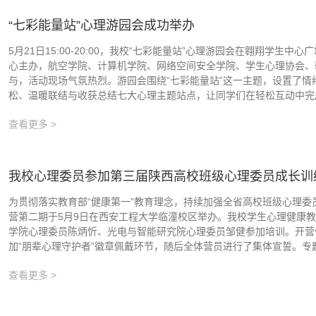
“七彩能量站”心理游园会成功举办
5月21日15:00-20:00，我校“七彩能量站”心理游园会在翱翔学
心主办，航空学院、计算机学院、网络空间安全学院、学生心理协会、
与，活动现场气氛热烈。游园会围绕“七彩能量站”这一主题，设置了
松、温暖联结与收获总结七大心理主题站点，让同学们在轻松互动中完成
查看更多 >
我校心理委员参加第三届陕西高校班级心理委员成长训
为贯彻落实教育部“健康第一”教育理念，持续加强全省高校班级心理
营第二期于5月9日在西安工程大学临潼校区举办。我校学生心理健康
学院心理委员陈炳忻、光电与智能研究院心理委员邹健参加培训。开营
加“朋辈心理守护者”徽章佩戴环节，随后全体营员进行了集体宣誓。‌专题讲
查看更多 >