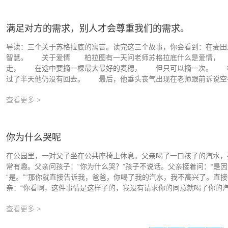
满足对方的需求，别人才会尊重我们的需求。
导读：三个关于苏格拉底的寓言。读完这三个故事，你会看到：在麦田
智慧。 关于爱情 柏拉图有一天问老师苏格拉底什么是爱情，
走， 在途中要摘一棵最大最好的麦穗， 但只可以摘一次。 
过了半天他仍没有回去。 最后，他垂头丧气出现在老师跟前诉说空手而
查看更多 >
你为什么哭呢
在公园里，一对父子坐在公共座椅上休息。父亲喝了一口孩子的汽水，
常有趣。父亲问孩子：“你为什么哭？”孩子不说话。父亲接着问：“是
“是。”“那你就直接告诉我，爸爸，你喝了我的汽水，我不高兴了。直
亲：“你看啊，这件事情是这样子的，我没有请求你的同意就喝了你的汽水
查看更多 >