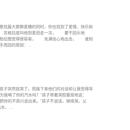
里找最大那颗麦穗的同时，你也找到了爱情、快乐和
 苏格拉底叫他到麦田走一次， 要不回头地
柏拉图觉得很容易， 充满信心地出去， 谁知
回的原因：...
孩子突然就哭了。而接下来他们的对话却让我觉得非
因为我喝了你的汽水吗？”孩子带着哭腔委屈地说：
接把你的不高兴说出来。”孩子不说话，继续哭。父
，...