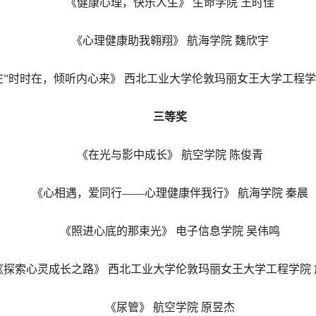
《健康心理，快乐人生》 生命学院 王时佳
《心理健康助我翱翔》
航海
学院
魏欣宇
在”时时在，倾听内心来》 西北工业大学伦敦玛丽女王大学工程学
三等
奖
《在光与影中成长》 航空学院 陈俊青
《心相遇，爱同行——心理健康伴我行》 航海学院 秦晨
《照进心底的那束光》
电子信息
学院
吴伟鸣
《探索心灵成长之路》
西北工业大学伦敦玛丽女王大学
工程学院
《尿管》
航空
学院
原昱杰