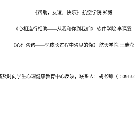
《帮助，友谊，快乐》
航空学院
郑毅
《心相连行相助——从我和你到我们》
软件
学院
李璨雯
《心理咨询——忆成长过程中遇见的你》
航天
学院
王瑞滢
，请及时向学生心理健康教育中心反映，联系人：胡
老师（1
50913