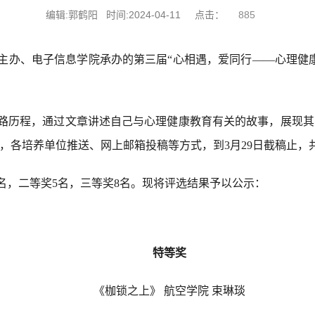
编辑:郭鹤阳 时间:2024-04-11 点击：
885
主办、电子信息学院承办的第三届“心相遇，爱同行——心理健
路历程，通过文章讲述自己与心理健康教育有关的故事，展现其
，各培养单位推送、网上邮箱投稿等方式，到3月29日截稿止，共
名，二等奖5名，三等奖8名。现将评选结果予以公示：
特
等奖
《枷锁之上》
航空
学院
束琳琰