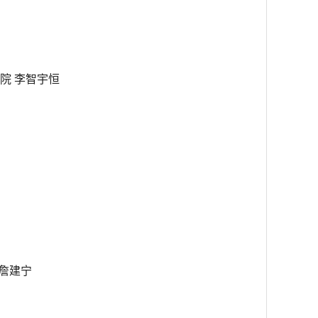
院 李智宇恒
詹建宁