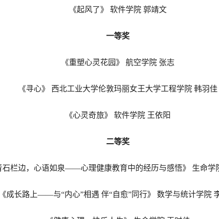
《起风了
》
软件
学院
郭靖文
一
等奖
《重塑心灵花园》
航空
学院
张志
《寻心》
西北工业大学伦敦玛丽女王大学
工程学院
韩羽佳
《心灵奇旅》
软件
学院
王依阳
二
等奖
青石栏边，心语如泉——心理健康教育中的经历与感悟》 生命学院
《成长路上——与“内心”相遇 伴“自愈”同行》 数学与统计学院 